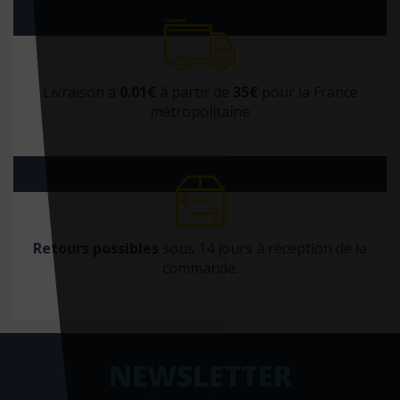
Livraison à
0.01€
à partir de
35€
pour la France
métropolitaine
Retours possibles
sous 14 jours à réception de la
commande.