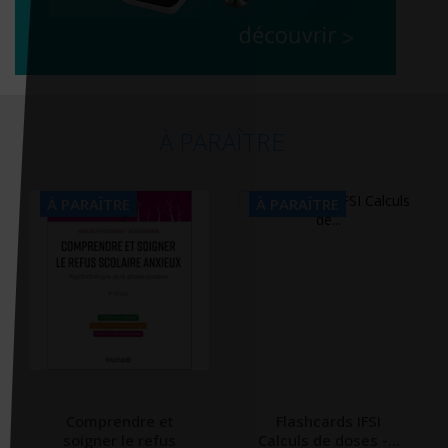
À PARAÎTRE
À PARAÎTRE
À PARAÎTRE
Comprendre et
Flashcards IFSI
soigner le refus
Calculs de doses -...