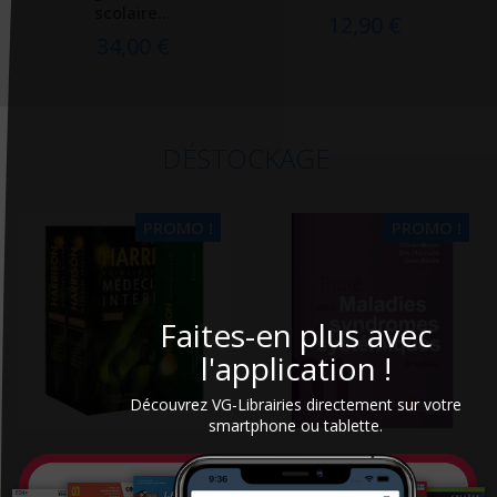
scolaire...
12,90 €
34,00 €
DÉSTOCKAGE
PROMO !
PROMO !
Faites-en plus avec
l'application !
Découvrez VG-Librairies directement sur votre
smartphone ou tablette.
Harrison : principes de
Traité des maladies et
Médecine interne
syndromes