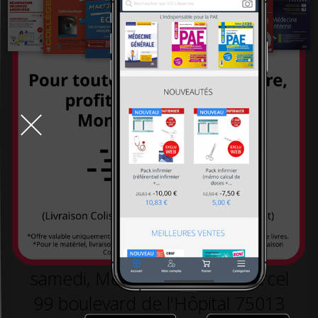
systémiques
-26,00 €
260,00 €
-26,00 €
260,00 €
234,00 €
234,00 €
TOUT LE DÉSTOCKAGE
9h-19h la semaine, 10h30-18h30 le
samedi, Métro L5 arrêt St Marcel
99 boulevard de l'Hôpital 75013