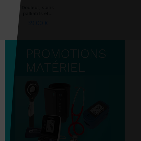
Douleur, soins
palliatifs et...
39,00 €