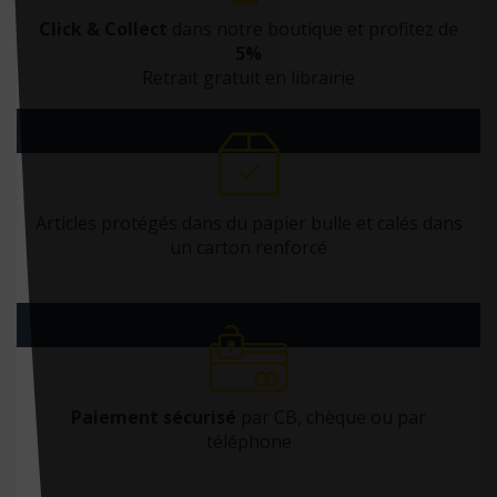
Click & Collect
dans notre boutique et profitez de
5%
Retrait gratuit en librairie
Articles protégés dans du papier bulle et calés dans
un carton renforcé
Paiement sécurisé
par CB, chèque ou par
téléphone