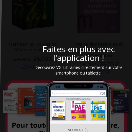
Harrison : principes de
Traité des maladies et
Faites-en plus avec
Médecine interne
syndromes
l'application !
systémiques
-26,00 €
260,00 €
-26,00 €
260,00 €
234,00 €
Découvrez VG-Librairies directement sur votre
234,00 €
smartphone ou tablette.
TOUT LE DÉSTOCKAGE