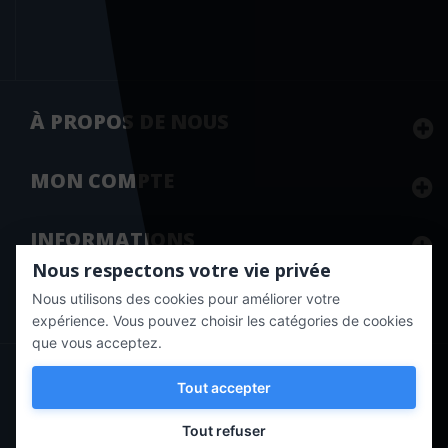
À PROPOS DE NOUS
MON
COMPTE
INFORMATIONS
Nous respectons votre vie privée
Nous utilisons des cookies pour améliorer votre
Marchand approuvé par la Société des Avis Garantis,
cliquez ici
pour vérifier
.
expérience. Vous pouvez choisir les catégories de cookies
que vous acceptez.
Copyright © 2020 Vernazobres Grego - tous droits
Tout accepter
réservés.
Tout refuser