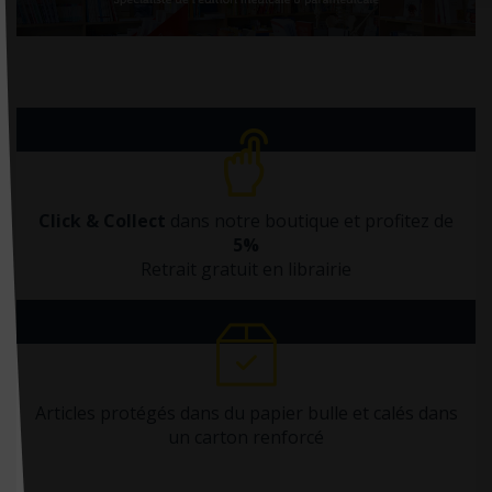
Click & Collect
dans notre boutique et profitez de
5%
Retrait gratuit en librairie
Articles protégés dans du papier bulle et calés dans
un carton renforcé