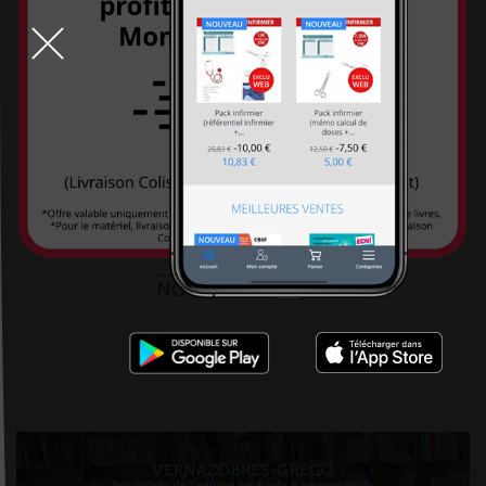
9h-19h la semaine, 10h30-18h30 le
samedi, Métro L5 arrêt St Marcel
99 boulevard de l'Hôpital 75013
PARIS
DÉCOUVREZ
NOTRE BOUTIQUE