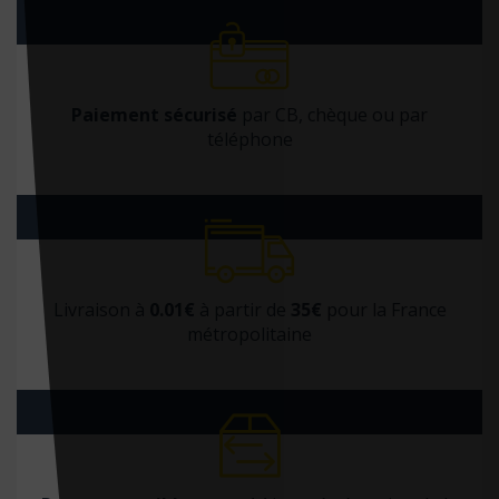
Paiement sécurisé
par CB, chèque ou par
téléphone
Livraison à
0.01€
à partir de
35€
pour la France
métropolitaine