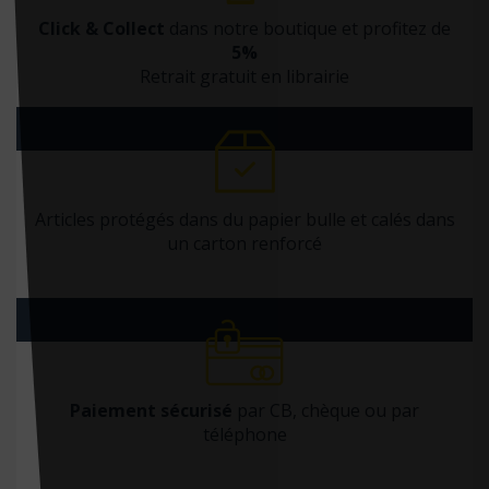
Click & Collect
dans notre boutique et profitez de
5%
Retrait gratuit en librairie
Articles protégés dans du papier bulle et calés dans
un carton renforcé
Paiement sécurisé
par CB, chèque ou par
téléphone