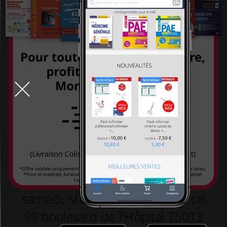
systémiques
-26,00 €
260,00 €
-26,00 €
260,00 €
234,00 €
234,00 €
TOUT LE DÉSTOCKAGE
9h-19h la semaine, 10h30-18h30 le
samedi, Métro L5 arrêt St Marcel
99 boulevard de l'Hôpital 75013