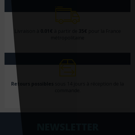
Livraison à
0.01€
à partir de
35€
pour la France
métropolitaine
Retours possibles
sous 14 jours à réception de la
commande.