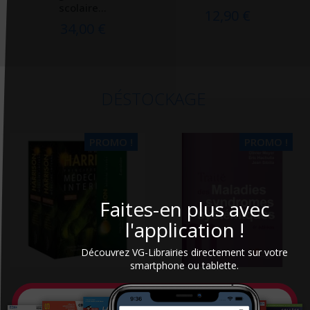
scolaire...
12,90 €
34,00 €
DÉSTOCKAGE
PROMO !
PROMO !
Faites-en plus avec
l'application !
Découvrez VG-Librairies directement sur votre
smartphone ou tablette.
Harrison : principes de
Traité des maladies et
Médecine interne
syndromes