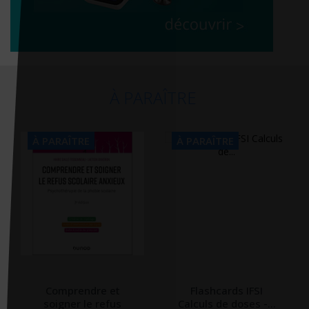
À PARAÎTRE
À PARAÎTRE
À PARAÎTRE
Comprendre et
Flashcards IFSI
soigner le refus
Calculs de doses -...