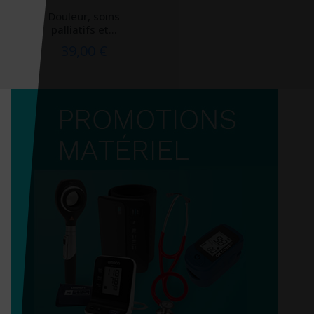
Douleur, soins
palliatifs et...
39,00 €