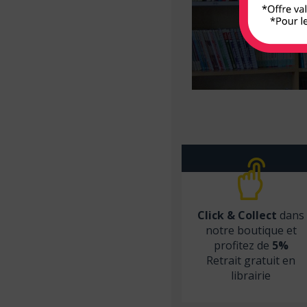
Armand Colin
Arnette
Arsi
Atlande
Balland
Bayard Jeunesse
BD PSY
Belin
Béliveau
Click & Collect
dans
Belles lettres
notre boutique et
profitez de
5%
Berger Levrault
Retrait gratuit en
Bien lire
librairie
Biocare