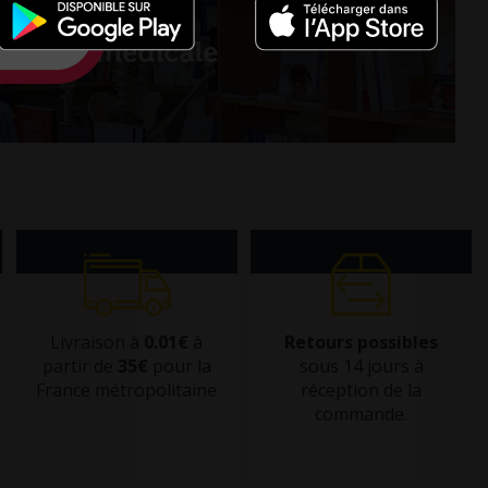
Livraison à
0.01€
à
Retours possibles
partir de
35€
pour la
sous 14 jours à
France métropolitaine
réception de la
commande.