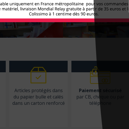
Articles protégés dans
Paiement sécurisé
du papier bulle et calés
par CB, chèque ou par
dans un carton renforcé
téléphone