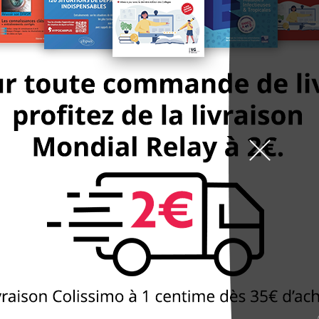
9h-19h la semaine, 10h
arrêt St Marcel
99 boulevard de l'Hôpit
DÉCOUVREZ
NOTRE BOUTIQUE