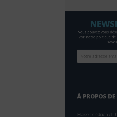
Braun
Breal
Bruylant
Buchet-Chastel
Vous pouvez vous dési
Voir
notre politique de 
Busquet
savoir
Cassini
CEDH
Celse
Chariot d'or
Chenelière éducation
Christophe Geoffroy éditions
À PROPOS DE
Chronique Sociale
CHU Sainte-Justine
Maison d'édition et lib