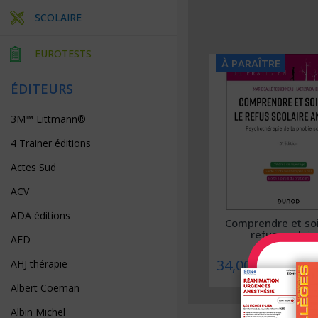
SCOLAIRE
EUROTESTS
À PARAÎTRE
À PARAÎTRE
ÉDITEURS
3M™ Littmann®
4 Trainer éditions
Actes Sud
ACV
ADA éditions
Collège ORL – Approche par
Comprendre et soi
compétences
refus scolaire
AFD
39,00 €
34,00 €
AHJ thérapie
Albert Coeman
Albin Michel