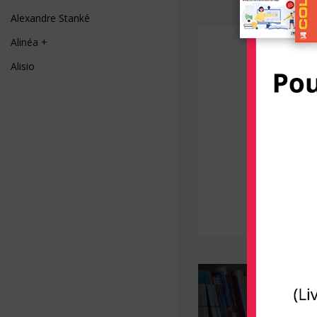
Alexandre Stanké
Alinéa +
Alisio
AliveCor
Allary éditions
Alpen
Alpha Pict
Alphil éditions
Amphora
Anfortas
Anthemis
Apogée
Arènes (Editions Les)