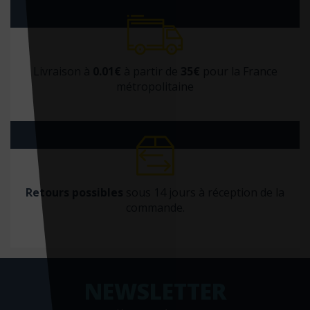
Livraison à
0.01€
à partir de
35€
pour la France
métropolitaine
Retours possibles
sous 14 jours à réception de la
commande.