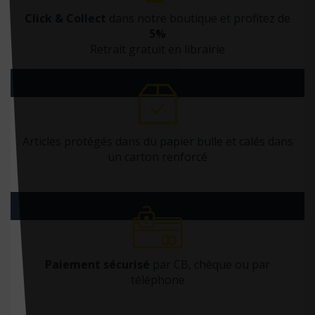
Click & Collect
dans notre boutique et profitez de
5%
Retrait gratuit en librairie
Articles protégés dans du papier bulle et calés dans
un carton renforcé
Paiement sécurisé
par CB, chèque ou par
téléphone