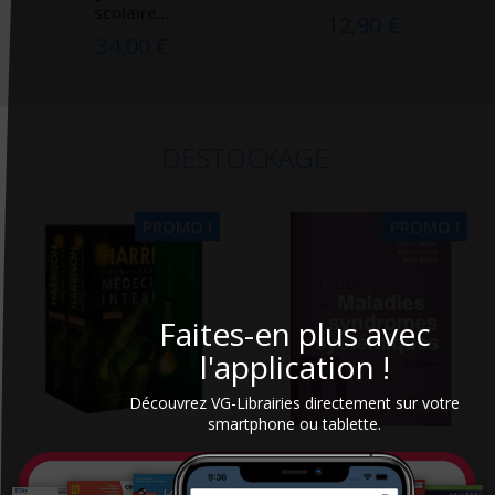
scolaire...
12,90 €
34,00 €
DÉSTOCKAGE
PROMO !
PROMO !
Faites-en plus avec
l'application !
Découvrez VG-Librairies directement sur votre
smartphone ou tablette.
Harrison : principes de
Traité des maladies et
Médecine interne
syndromes