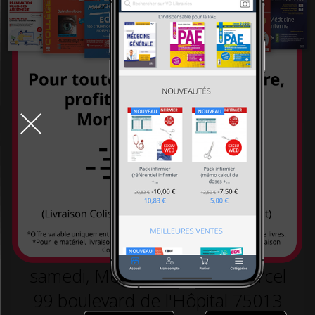
systémiques
-26,00 €
260,00 €
-26,00 €
260,00 €
234,00 €
234,00 €
TOUT LE DÉSTOCKAGE
9h-19h la semaine, 10h30-18h30 le
samedi, Métro L5 arrêt St Marcel
99 boulevard de l'Hôpital 75013