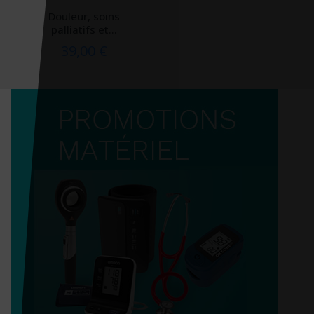
Douleur, soins
palliatifs et...
39,00 €