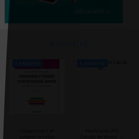
À PARAÎTRE
À PARAÎTRE
À PARAÎTRE
Comprendre et
Flashcards IFSI
soigner le refus
Calculs de doses -...