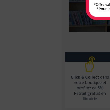
Armand Colin
Arnette
Arsi
Atlande
Balland
Bayard Jeunesse
BD PSY
Belin
Béliveau
Click & Collect
dans
Belles lettres
notre boutique et
profitez de
5%
Berger Levrault
Retrait gratuit en
Bien lire
librairie
Biocare