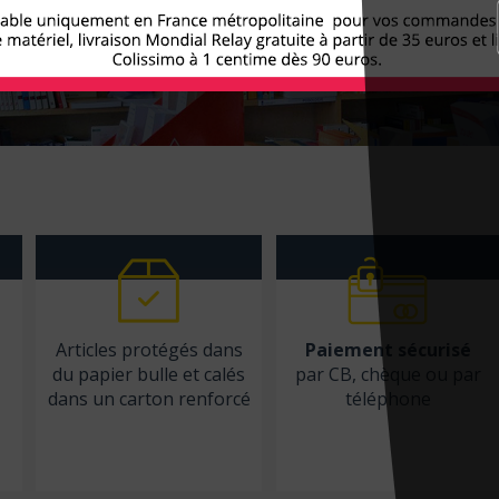
Articles protégés dans
Paiement sécurisé
du papier bulle et calés
par CB, chèque ou par
dans un carton renforcé
téléphone