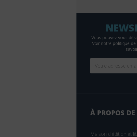
Braun
Breal
Bruylant
Buchet-Chastel
Vous pouvez vous dési
Voir
notre politique de 
Busquet
savoir
Cassini
CEDH
Celse
Chariot d'or
Chenelière éducation
Christophe Geoffroy éditions
À PROPOS DE
Chronique Sociale
CHU Sainte-Justine
Maison d'édition et lib