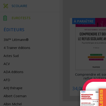
SCOLAIRE
EUROTESTS
À PARAÎTRE
À PARAÎTRE
ÉDITEURS
3M™ Littmann®
4 Trainer éditions
Actes Sud
ACV
ADA éditions
Collège ORL – Approche par
Comprendre et soi
compétences
refus scolaire
AFD
39,00 €
34,00 €
AHJ thérapie
Albert Coeman
Albin Michel