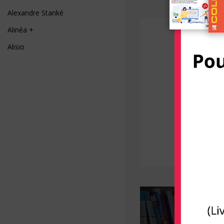
Alexandre Stanké
Alinéa +
Alisio
AliveCor
Allary éditions
Alpen
Alpha Pict
Alphil éditions
Amphora
Anfortas
Anthemis
Apogée
Arènes (Editions Les)