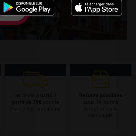
Livraison à
0.01€
à
Retours possibles
partir de
35€
pour la
sous 14 jours à
France métropolitaine
réception de la
commande.