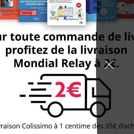
9h-19h la semaine, 10h
arrêt St Marcel
99 boulevard de l'Hôpit
DÉCOUVREZ
NOTRE BOUTIQUE