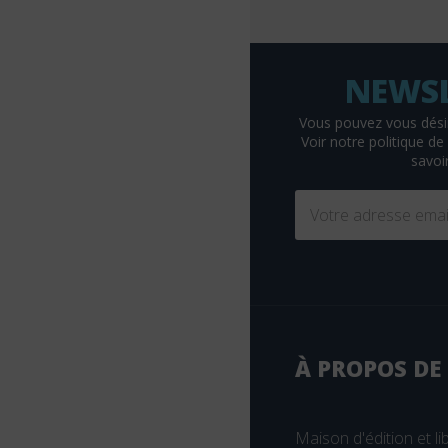
Braun
Breal
Bruylant
Buchet-Chastel
Vous pouvez vous dési
Voir
notre politique de 
Busquet
savoir
Cassini
CEDH
Celse
Chariot d'or
Chenelière éducation
Christophe Geoffroy éditions
À PROPOS DE
Chronique Sociale
CHU Sainte-Justine
Maison d'édition et lib