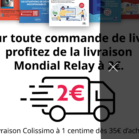
9h-19h la semaine, 10h
arrêt St Marcel
99 boulevard de l'Hôpit
DÉCOUVREZ
NOTRE BOUTIQUE