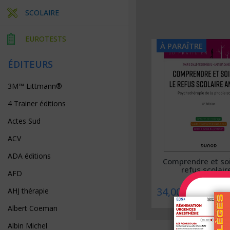
SCOLAIRE
EUROTESTS
À PARAÎTRE
À PARAÎTRE
ÉDITEURS
3M™ Littmann®
4 Trainer éditions
Actes Sud
ACV
ADA éditions
Collège ORL – Approche par
Comprendre et soi
compétences
refus scolaire
AFD
39,00 €
34,00 €
AHJ thérapie
Albert Coeman
Albin Michel