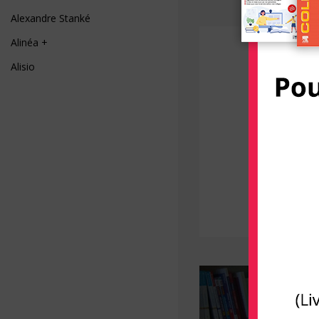
Alexandre Stanké
Alinéa +
Alisio
AliveCor
Allary éditions
Alpen
Alpha Pict
Alphil éditions
Amphora
Anfortas
Anthemis
Apogée
Arènes (Editions Les)