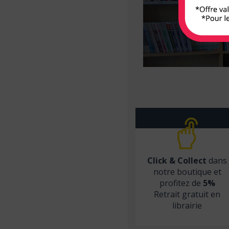
Armand Colin
Arnette
Arsi
Atlande
Balland
Bayard Jeunesse
BD PSY
Belin
Béliveau
Click & Collect
dans
Belles lettres
notre boutique et
profitez de
5%
Berger Levrault
Retrait gratuit en
Bien lire
librairie
Biocare