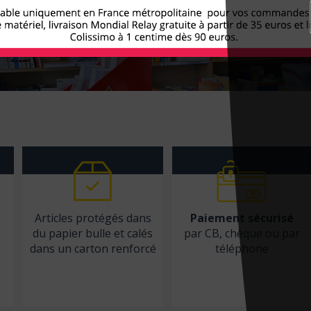
Articles protégés dans
Paiement sécurisé
du papier bulle et calés
par CB, chèque ou par
dans un carton renforcé
téléphone