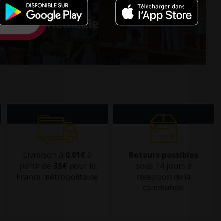
Livraison à
0.01€
à
Retours possibles
partir de
35€
pour la
sous 14 jours à
France métropolitaine
réception de la
commande.