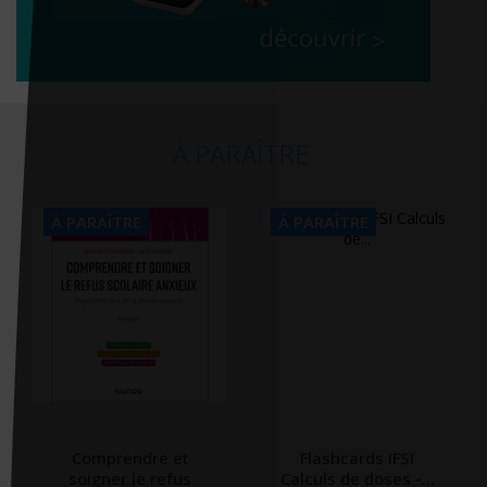
À PARAÎTRE
À PARAÎTRE
À PARAÎTRE
Comprendre et
Flashcards IFSI
soigner le refus
Calculs de doses -...