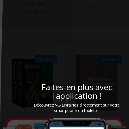
scolaire...
12,90 €
34,00 €
DÉSTOCKAGE
PROMO !
PROMO !
Faites-en plus avec
l'application !
Découvrez VG-Librairies directement sur votre
smartphone ou tablette.
Harrison : principes de
Traité des maladies et
Médecine interne
syndromes