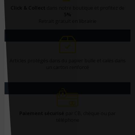
Click & Collect
dans notre boutique et profitez de
5%
Retrait gratuit en librairie
Articles protégés dans du papier bulle et calés dans
un carton renforcé
Paiement sécurisé
par CB, chèque ou par
téléphone