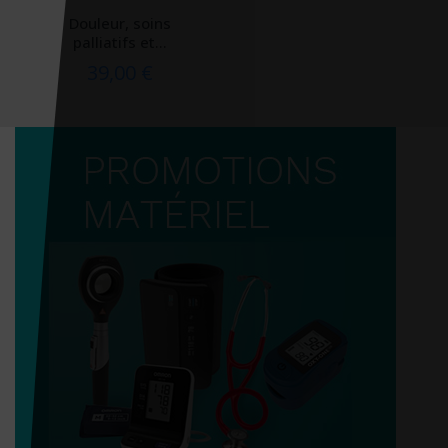
Douleur, soins
palliatifs et...
39,00 €