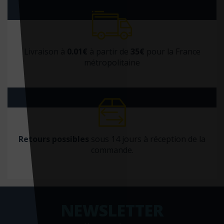
Livraison à
0.01€
à partir de
35€
pour la France
métropolitaine
Retours possibles
sous 14 jours à réception de la
commande.