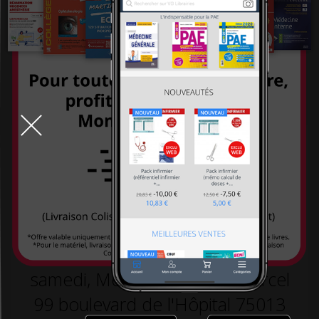
systémiques
-26,00 €
260,00 €
-26,00 €
260,00 €
234,00 €
234,00 €
TOUT LE DÉSTOCKAGE
9h-19h la semaine, 10h30-18h30 le
samedi, Métro L5 arrêt St Marcel
99 boulevard de l'Hôpital 75013