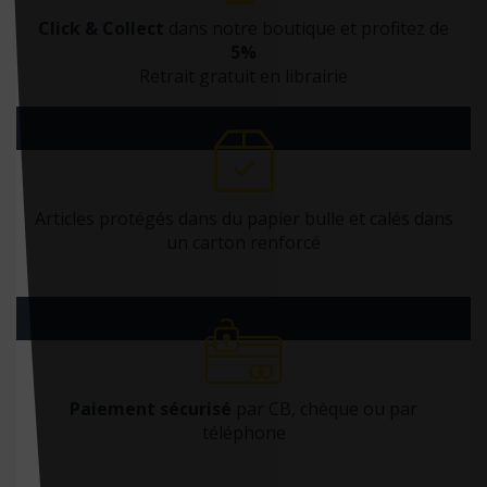
Click & Collect
dans notre boutique et profitez de
5%
Retrait gratuit en librairie
Articles protégés dans du papier bulle et calés dans
un carton renforcé
Paiement sécurisé
par CB, chèque ou par
téléphone