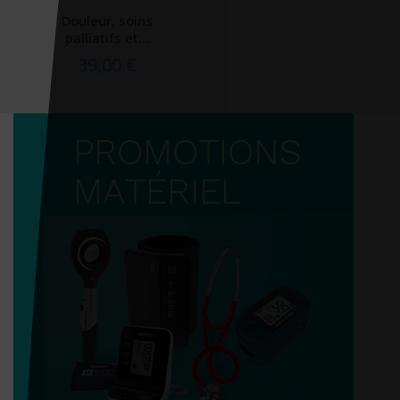
Douleur, soins
palliatifs et...
39,00 €