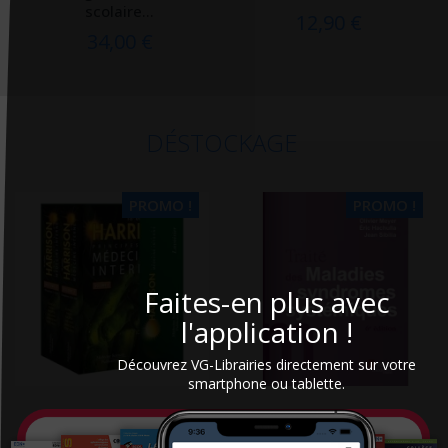
scolaire...
12,90 €
34,00 €
DÉSTOCKAGE
PROMO !
PROMO !
Faites-en plus avec
l'application !
Découvrez VG-Librairies directement sur votre
smartphone ou tablette.
Harrison : principes de
Traité des maladies et
Médecine interne
syndromes