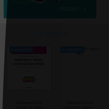
À PARAÎTRE
À PARAÎTRE
À PARAÎTRE
Comprendre et
Flashcards IFSI
soigner le refus
Calculs de doses -...