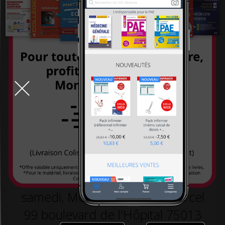
systémiques
-26,00 €
260,00 €
-26,00 €
260,00 €
234,00 €
234,00 €
TOUT LE DÉSTOCKAGE
9h-19h la semaine, 10h30-18h30 le
samedi, Métro L5 arrêt St Marcel
99 boulevard de l'Hôpital 75013