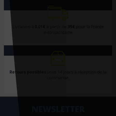
Livraison à
0.01€
à partir de
35€
pour la France
métropolitaine
Retours possibles
sous 14 jours à réception de la
commande.