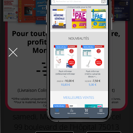
systémiques
-26,00 €
260,00 €
-26,00 €
260,00 €
234,00 €
234,00 €
TOUT LE DÉSTOCKAGE
9h-19h la semaine, 10h30-18h30 le
samedi, Métro L5 arrêt St Marcel
99 boulevard de l'Hôpital 75013