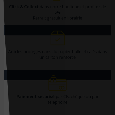
Click & Collect
dans notre boutique et profitez de
5%
Retrait gratuit en librairie
Articles protégés dans du papier bulle et calés dans
un carton renforcé
Paiement sécurisé
par CB, chèque ou par
téléphone