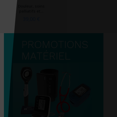
Douleur, soins
palliatifs et...
39,00 €