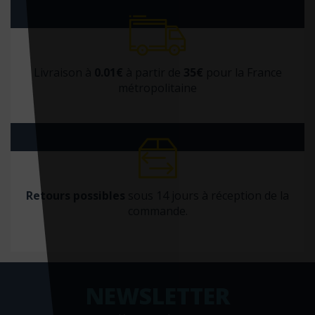
Livraison à
0.01€
à partir de
35€
pour la France
métropolitaine
Retours possibles
sous 14 jours à réception de la
commande.