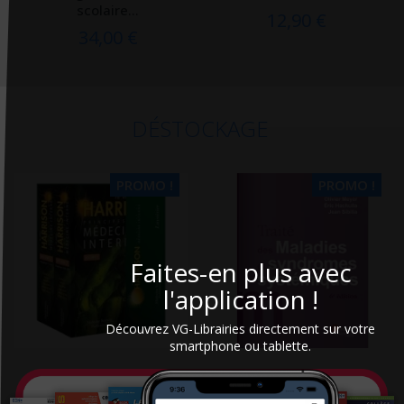
scolaire...
12,90 €
34,00 €
DÉSTOCKAGE
PROMO !
PROMO !
Faites-en plus avec
l'application !
Découvrez VG-Librairies directement sur votre
smartphone ou tablette.
Harrison : principes de
Traité des maladies et
Médecine interne
syndromes