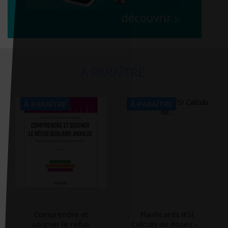
À PARAÎTRE
À PARAÎTRE
À PARAÎTRE
Comprendre et
Flashcards IFSI
soigner le refus
Calculs de doses -...