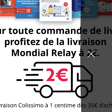
9h-19h la semaine, 10h
arrêt St Marcel
99 boulevard de l'Hôpit
DÉCOUVREZ
NOTRE BOUTIQUE