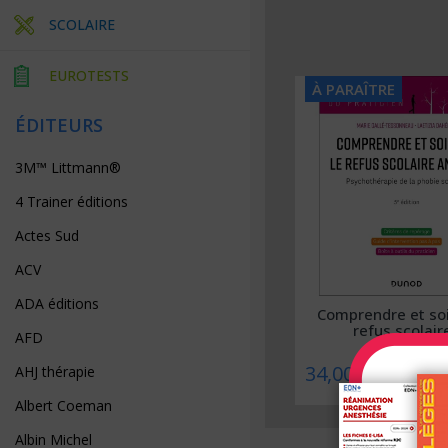
SCOLAIRE
EUROTESTS
À PARAÎTRE
À PARAÎTRE
ÉDITEURS
3M™ Littmann®
4 Trainer éditions
Actes Sud
ACV
ADA éditions
Collège ORL – Approche par
Comprendre et soi
compétences
refus scolaire
AFD
39,00 €
34,00 €
AHJ thérapie
Albert Coeman
Albin Michel