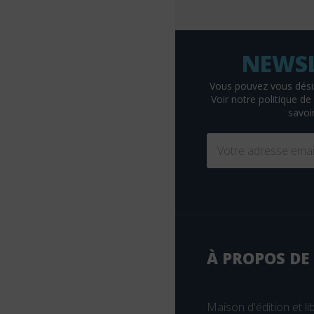
Braun
Breal
Bruylant
Buchet-Chastel
Vous pouvez vous dési
Voir
notre politique de 
Busquet
savoir
Cassini
CEDH
Celse
Chariot d'or
Chenelière éducation
Christophe Geoffroy éditions
À PROPOS DE
Chronique Sociale
CHU Sainte-Justine
Maison d'édition et lib