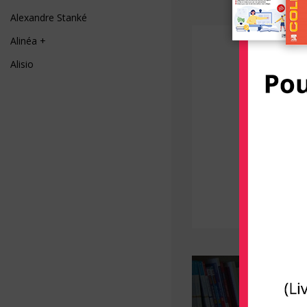
Alexandre Stanké
Alinéa +
Alisio
AliveCor
Allary éditions
Alpen
Alpha Pict
Alphil éditions
Amphora
Anfortas
Anthemis
Apogée
Arènes (Editions Les)