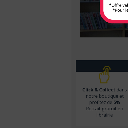
Armand Colin
Arnette
Arsi
Atlande
Balland
Bayard Jeunesse
BD PSY
Belin
Béliveau
Click & Collect
dans
Belles lettres
notre boutique et
profitez de
5%
Berger Levrault
Retrait gratuit en
Bien lire
librairie
Biocare