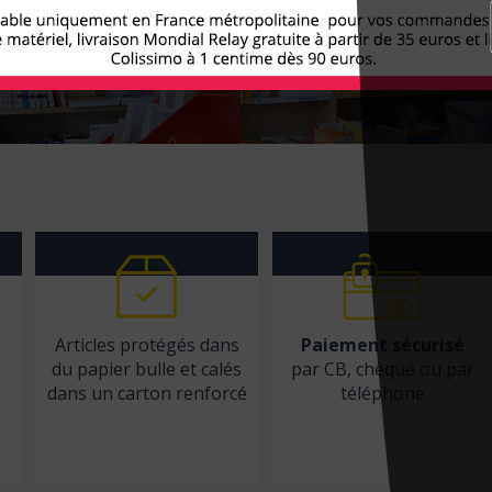
Articles protégés dans
Paiement sécurisé
du papier bulle et calés
par CB, chèque ou par
dans un carton renforcé
téléphone