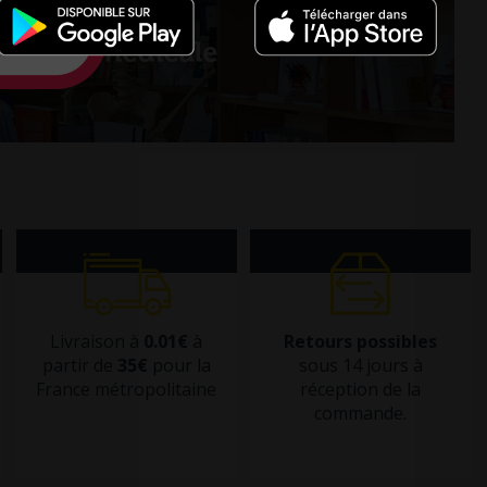
Livraison à
0.01€
à
Retours possibles
partir de
35€
pour la
sous 14 jours à
France métropolitaine
réception de la
commande.