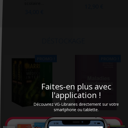
scolaire...
12,90 €
34,00 €
DÉSTOCKAGE
PROMO !
PROMO !
Faites-en plus avec
l'application !
Découvrez VG-Librairies directement sur votre
smartphone ou tablette.
Harrison : principes de
Traité des maladies et
Médecine interne
syndromes