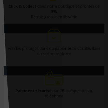
Click & Collect
dans notre boutique et profitez de
5%
Retrait gratuit en librairie
Articles protégés dans du papier bulle et calés dans
un carton renforcé
Paiement sécurisé
par CB, chèque ou par
téléphone