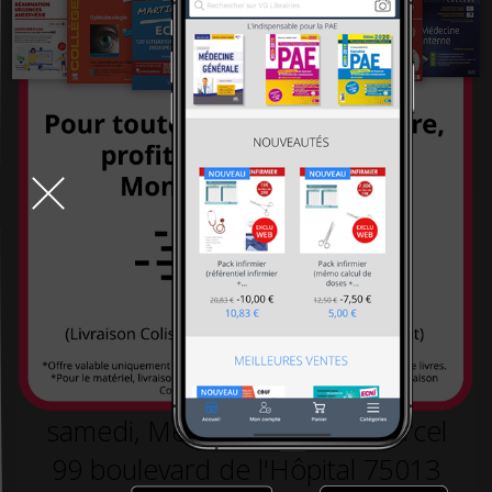
systémiques
-26,00 €
260,00 €
-26,00 €
260,00 €
234,00 €
234,00 €
TOUT LE DÉSTOCKAGE
9h-19h la semaine, 10h30-18h30 le
samedi, Métro L5 arrêt St Marcel
99 boulevard de l'Hôpital 75013