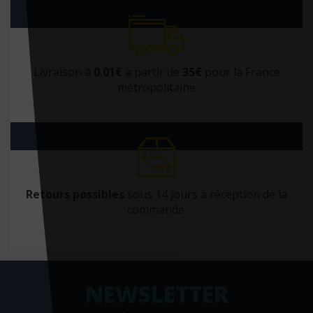
Livraison à
0.01€
à partir de
35€
pour la France
métropolitaine
Retours possibles
sous 14 jours à réception de la
commande.