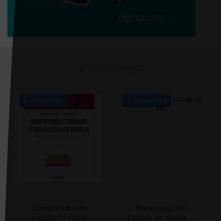
À PARAÎTRE
À PARAÎTRE
À PARAÎTRE
Comprendre et
Flashcards IFSI
soigner le refus
Calculs de doses -...