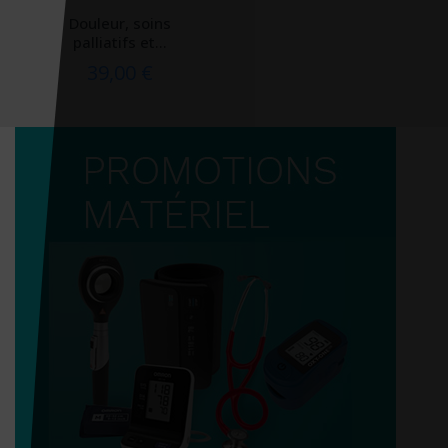
Douleur, soins
palliatifs et...
39,00 €