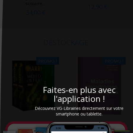
scolaire...
12,90 €
34,00 €
DÉSTOCKAGE
PROMO !
PROMO !
Faites-en plus avec
l'application !
Découvrez VG-Librairies directement sur votre
smartphone ou tablette.
Harrison : principes de
Traité des maladies et
Médecine interne
syndromes