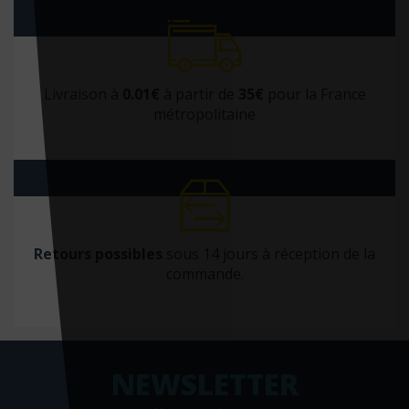
Livraison à
0.01€
à partir de
35€
pour la France
métropolitaine
Retours possibles
sous 14 jours à réception de la
commande.