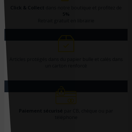
Click & Collect
dans notre boutique et profitez de
5%
Retrait gratuit en librairie
Articles protégés dans du papier bulle et calés dans
un carton renforcé
Paiement sécurisé
par CB, chèque ou par
téléphone