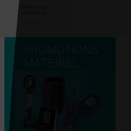
Douleur, soins
palliatifs et...
39,00 €