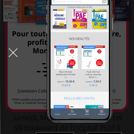
systémiques
-26,00 €
260,00 €
-26,00 €
260,00 €
234,00 €
234,00 €
TOUT LE DÉSTOCKAGE
9h-19h la semaine, 10h30-18h30 le
samedi, Métro L5 arrêt St Marcel
99 boulevard de l'Hôpital 75013