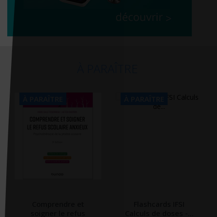
À PARAÎTRE
À PARAÎTRE
À PARAÎTRE
Comprendre et
Flashcards IFSI
soigner le refus
Calculs de doses -...