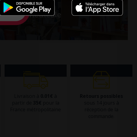
Livraison à
0.01€
à
Retours possibles
partir de
35€
pour la
sous 14 jours à
France métropolitaine
réception de la
commande.