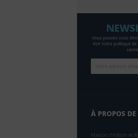
Braun
Breal
Bruylant
Buchet-Chastel
Vous pouvez vous dési
Voir
notre politique de 
Busquet
savoir
Cassini
CEDH
Celse
Chariot d'or
Chenelière éducation
Christophe Geoffroy éditions
À PROPOS DE
Chronique Sociale
CHU Sainte-Justine
Maison d'édition et lib