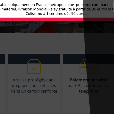
Articles protégés dans
Paiement sécurisé
du papier bulle et calés
par CB, chèque ou par
dans un carton renforcé
téléphone