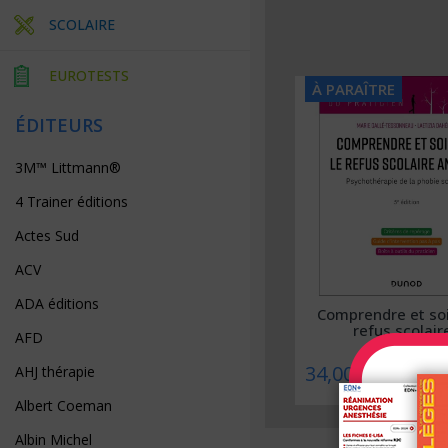
SCOLAIRE
EUROTESTS
À PARAÎTRE
À PARAÎTRE
ÉDITEURS
3M™ Littmann®
4 Trainer éditions
Actes Sud
ACV
ADA éditions
Collège ORL – Approche par
Comprendre et soi
compétences
refus scolaire
AFD
39,00 €
34,00 €
AHJ thérapie
Albert Coeman
Albin Michel