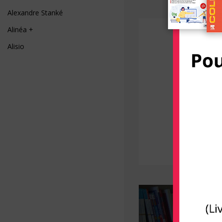
Alexandre Stanké
Alinéa +
Alisio
AliveCor
Allary éditions
Alpen
Alpha Pict
Alphil éditions
Amphora
Anfortas
Anthemis
Apogée
Arènes (Editions Les)