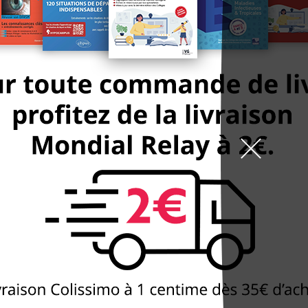
9h-19h la semaine, 10h
arrêt St Marcel
99 boulevard de l'Hôpit
DÉCOUVREZ
NOTRE BOUTIQUE