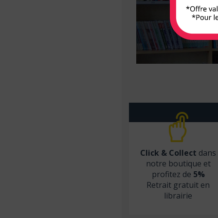
Armand Colin
Arnette
Arsi
Atlande
Balland
Bayard Jeunesse
BD PSY
Belin
Béliveau
Click & Collect
dans
Belles lettres
notre boutique et
profitez de
5%
Berger Levrault
Retrait gratuit en
Bien lire
librairie
Biocare