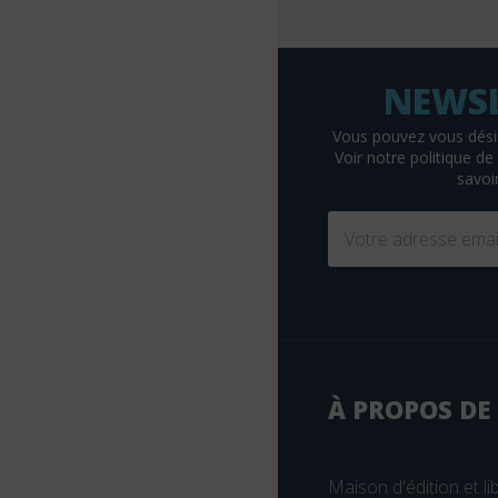
Braun
Breal
Bruylant
Buchet-Chastel
Vous pouvez vous dési
Voir
notre politique de 
Busquet
savoir
Cassini
CEDH
Celse
Chariot d'or
Chenelière éducation
Christophe Geoffroy éditions
À PROPOS DE
Chronique Sociale
CHU Sainte-Justine
Maison d'édition et lib