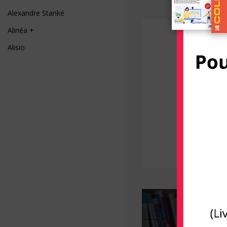
Alexandre Stanké
Alinéa +
Alisio
AliveCor
Allary éditions
Alpen
Alpha Pict
Alphil éditions
Amphora
Anfortas
Anthemis
Apogée
Arènes (Editions Les)