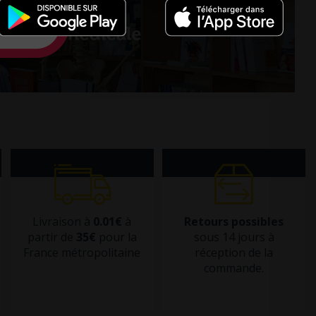
Livraison à
0.01€
à
Retours possibles
partir de
35€
pour la
sous 14 jours à
France métropolitaine
réception de la
commande.