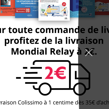
9h-19h la semaine, 10h
arrêt St Marcel
99 boulevard de l'Hôpit
DÉCOUVREZ
NOTRE BOUTIQUE