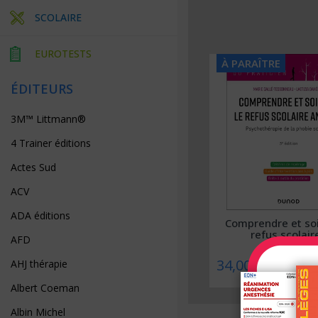
SCOLAIRE
EUROTESTS
À PARAÎTRE
À PARAÎTRE
ÉDITEURS
3M™ Littmann®
4 Trainer éditions
Actes Sud
ACV
ADA éditions
Collège ORL – Approche par
Comprendre et soi
compétences
refus scolaire
AFD
39,00 €
34,00 €
AHJ thérapie
Albert Coeman
Albin Michel