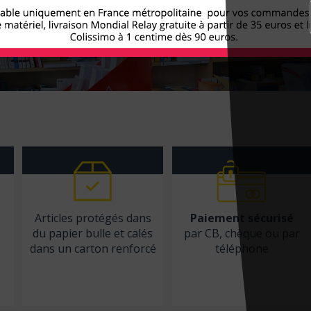
Articles protégés dans
Paiement sécurisé
du papier bulle et calés
par CB, chèque ou par
dans un carton renforcé
téléphone