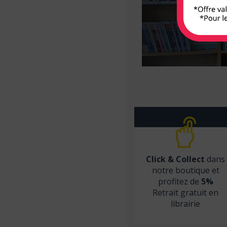
Armand Colin
Arnette
Arsi
Atlande
Balland
Bayard Jeunesse
BD PSY
Belin
Béliveau
Click & Collect
dans
Belles lettres
notre boutique et
profitez de
5%
Berger Levrault
Retrait gratuit en
Bien lire
librairie
Biocare