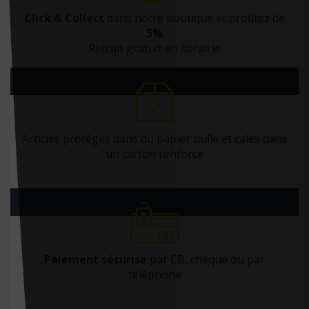
Click & Collect
dans notre boutique et profitez de
5%
Retrait gratuit en librairie
Articles protégés dans du papier bulle et calés dans
un carton renforcé
Paiement sécurisé
par CB, chèque ou par
téléphone