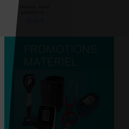
Douleur, soins
palliatifs et...
39,00 €