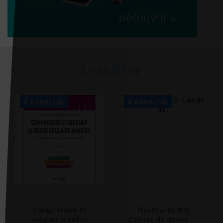
À PARAÎTRE
À PARAÎTRE
À PARAÎTRE
Comprendre et
Flashcards IFSI
soigner le refus
Calculs de doses -...