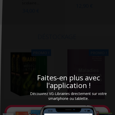
scolaire...
12,90 €
34,00 €
DÉSTOCKAGE
PROMO !
PROMO !
Faites-en plus avec
l'application !
Découvrez VG-Librairies directement sur votre
smartphone ou tablette.
Harrison : principes de
Traité des maladies et
Médecine interne
syndromes