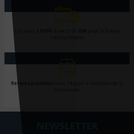
Livraison à
0.01€
à partir de
35€
pour la France
métropolitaine
Retours possibles
sous 14 jours à réception de la
commande.