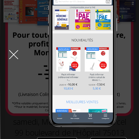
systémiques
-26,00 €
260,00 €
-26,00 €
260,00 €
234,00 €
234,00 €
TOUT LE DÉSTOCKAGE
9h-19h la semaine, 10h30-18h30 le
samedi, Métro L5 arrêt St Marcel
99 boulevard de l'Hôpital 75013