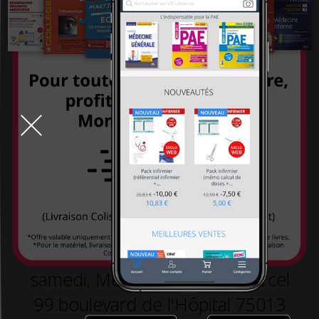
systémiques
-26,00 €
260,00 €
-26,00 €
260,00 €
234,00 €
234,00 €
TOUT LE DÉSTOCKAGE
9h-19h la semaine, 10h30-18h30 le
samedi, Métro L5 arrêt St Marcel
99 boulevard de l'Hôpital 75013