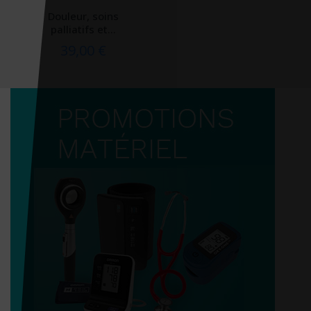
Douleur, soins
palliatifs et...
39,00 €