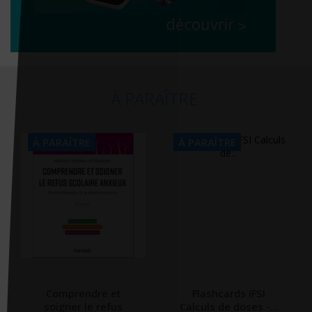
À PARAÎTRE
À PARAÎTRE
À PARAÎTRE
Comprendre et
Flashcards IFSI
soigner le refus
Calculs de doses -...