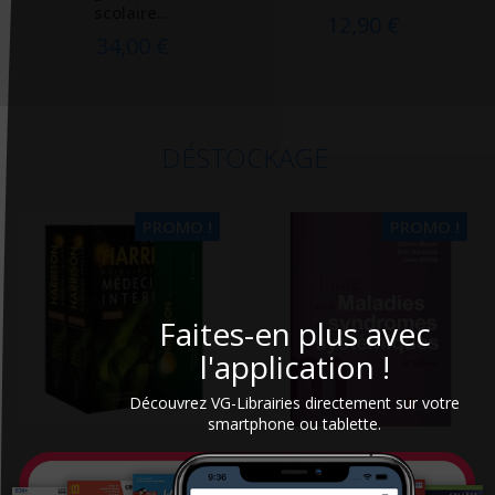
scolaire...
12,90 €
34,00 €
DÉSTOCKAGE
PROMO !
PROMO !
Faites-en plus avec
l'application !
Découvrez VG-Librairies directement sur votre
smartphone ou tablette.
Harrison : principes de
Traité des maladies et
Médecine interne
syndromes