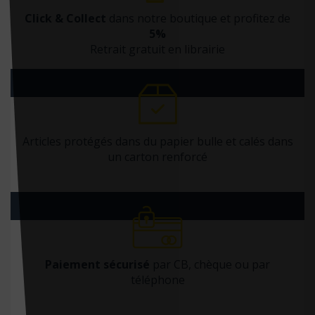
Click & Collect
dans notre boutique et profitez de
5%
Retrait gratuit en librairie
Articles protégés dans du papier bulle et calés dans
un carton renforcé
Paiement sécurisé
par CB, chèque ou par
téléphone