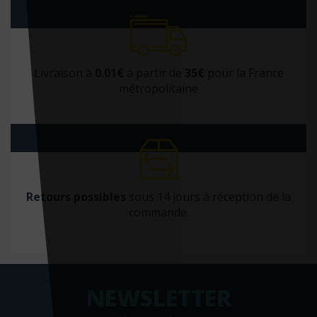
Livraison à
0.01€
à partir de
35€
pour la France
métropolitaine
Retours possibles
sous 14 jours à réception de la
commande.